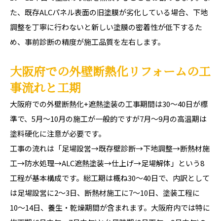
た、既存ALCパネル表面の旧塗膜が劣化している場合、下地
調整を丁寧に行わないと新しい塗膜の密着性が低下するた
め、事前診断の精度が施工品質を左右します。
大阪府での外壁断熱化リフォームの工
事流れと工期
大阪府での外壁断熱化+遮熱塗装の工事期間は30〜40日が標
準で、5月〜10月の施工が一般的ですが7月〜9月の高温期は
塗料硬化に注意が必要です。
工事の流れは「足場設営→既存壁診断→下地調整→断熱材施
工→防水処理→ALC遮熱塗装→仕上げ→足場解体」という8
工程が基本構成です。総工期は概ね30〜40日で、内訳として
は足場設営に2〜3日、断熱材施工に7〜10日、塗装工程に
10〜14日、養生・乾燥期間が含まれます。大阪府内では特に