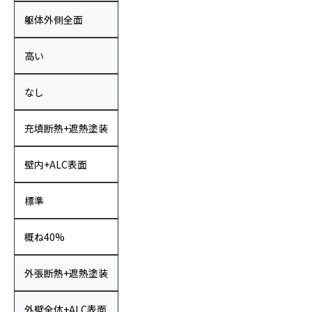
躯体外側全面
高い
なし
充填断熱+遮熱塗装
壁内+ALC表面
標準
概ね40%
外張断熱+遮熱塗装
外壁全体+ALC表面