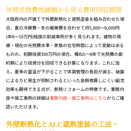
年間光熱費削減額から見る費用回収期間
大阪府内の戸建てで外壁断熱化と遮熱塗装を組み合わせた場
合、夏の冷房費・冬の暖房費を合わせて月5,000〜8,000円
(年6〜10万円)程度の削減事例が多く見られます。建物の規
模・現在の光熱費水準・家族の在宅時間によって変動はある
ものの、初期投資300万円の場合、概ね5〜8年で光熱費の節
約額により投資分を回収できる計算になります。これに加
え、夏季の室温が下がることで体調管理の負担が減る、結露
によるカビ発生が抑制されるといった金額換算しにくい副次
効果も期待できる点が、断熱リフォームの特徴です。業務内
容や施工事例の詳細は
業務内容・施工事例はこちら
からご確
認いただけます。
外壁断熱化とALC遮熱塗装の工法・