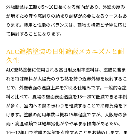
外張断熱は工期が5〜10日長くなる傾向があり、外壁の厚み
が増すため軒や窓周りの納まり調整が必要になるケースもあ
ります。費用と性能のバランスは、建物の構造と予算に応じ
て検討することになります。
ALC遮熱塗装の日射遮蔽メカニズムと耐
久性
ALC遮熱塗装に使用される高日射反射率塗料は、塗膜に含ま
れる特殊顔料が太陽光のうち熱を持つ近赤外線を反射するこ
とで、外壁表面の温度上昇を抑える仕組みです。一般的な塗
料と比べて、夏場の壁面表面温度を15〜20℃低減できる事例
が多く、室内への熱の伝わりを軽減することで冷房負荷を下
げます。塗膜の耐用年数は概ね15年程度ですが、大阪府の多
雨・高湿環境では経年劣化がやや早まる傾向があるため、
10〜12年目で塗膜の状態を点検することをお勧めします。ま