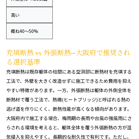
高い
概ね40〜50%
充填断熱 vs 外張断熱─大阪府で推奨され
る選択基準
充填断熱は既存躯体の柱間にある空洞部に断熱材を充填する
工法で、外壁を大きく改造せずに施工できるため費用を抑え
やすい特徴があります。一方、外張断熱は躯体の外側全体を
断熱材で覆う工法で、熱橋(ヒートブリッジ)と呼ばれる熱の
逃げ道を作りにくく、断熱性能が高くなる傾向があります。
大阪府内で施工する場合、梅雨期の長雨や台風の強風雨にさ
らされる環境を考えると、躯体全体を覆う外張断熱の方が湿
気侵入を抑えやすく、長期的な耐久性で有利です。ただし、