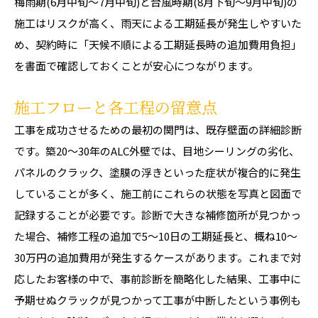
梅雨期(6月中旬〜7月中旬)と台風時期(8月下旬〜9月中旬)の
施工はリスクが高く、雨天による工期延長が発生しやすいた
め、契約時に「天候不順による工期延長時の追加費用負担」
を書面で確認しておくことが安心につながります。
施工フローと各工程の留意点
工事を成功させるための最初の関門は、既存壁面の詳細診断
です。築20〜30年のALC外壁では、目地シーリングの劣化、
パネルのクラック、塗膜の浮きといった症状が複合的に発生
していることが多く、施工前にこれらの状態を写真と図面で
記録することが必要です。診断で大きな補修箇所が見つかっ
た場合、補修工程の追加で5〜10日の工期延長と、概ね10〜
30万円の追加費用が発生するケースがあります。これまで対
応したお客様の中で、事前診断を簡略化した結果、工事中に
予期せぬクラックが見つかって工事が中断したという事例も