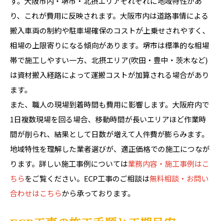
す。大阪市内・堺市・北摂エリアそれぞれに地域特性があ
り、これが費用に反映されます。大阪市内は道路事情による
搬入車両の制約や駐車場確保のコストが上乗せされやすく、
相場の上限寄りになる傾向があります。堺市は標準的な相場
帯で施工しやすい一方、北摂エリア(吹田・豊中・茨木など)
は資材搬入経路によって運搬コストが加算される場合があり
ます。
また、職人の現場到着時間も費用に影響します。大阪府内で
1日複数現場を回る場合、移動時間が長いエリアほど作業時
間が削られ、結果として日数が増えて人件費が膨らみます。
地域特性を理解した業者選びが、適正価格での施工につなが
ります。詳しい施工事例については
業務内容・施工事例はこ
ちら
をご覧ください。ECP工事のご相談は
無料相談・お問い
合わせはこちら
から承っております。