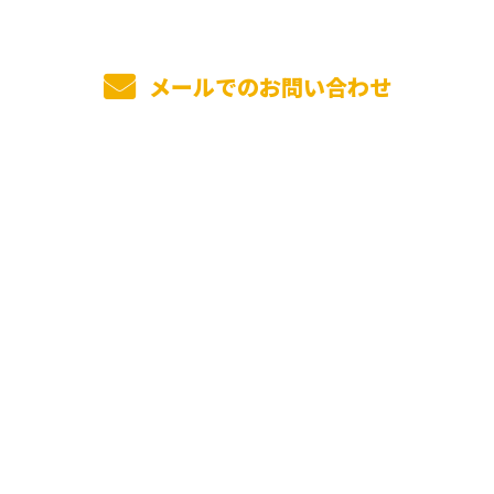
メールでのお問い合わせ
ホーム
業務案内
ALC・ECP工事とは
前田工業の強み
施工実績