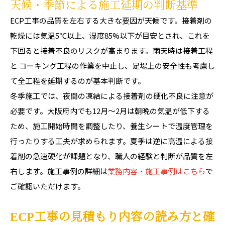
天候・季節による施工延期の判断基準
ECP工事の品質を左右する大きな要因が天候です。接着剤の
乾燥には気温5℃以上、湿度85%以下が目安とされ、これを
下回ると接着不良のリスクが高まります。雨天時は接着工程
と コーキング工程の作業を中止し、足場上の安全性も考慮し
て全工程を延期するのが基本判断です。
冬季施工では、夜間の凍結による接着剤の硬化不良に注意が
必要です。大阪府内でも12月〜2月は朝晩の気温が低下する
ため、施工開始時間を調整したり、養生シートで温度管理を
行ったりする工夫が求められます。夏季は逆に高温による接
着剤の急速硬化が課題となり、職人の経験と判断が品質を左
右します。施工事例の詳細は
業務内容・施工事例はこちら
で
ご確認いただけます。
ECP工事の見積もり内容の読み方と確