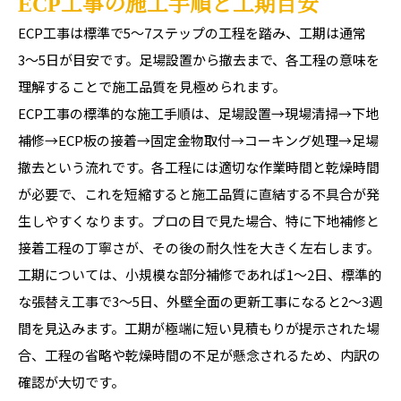
ECP工事の施工手順と工期目安
ECP工事は標準で5〜7ステップの工程を踏み、工期は通常
3〜5日が目安です。足場設置から撤去まで、各工程の意味を
理解することで施工品質を見極められます。
ECP工事の標準的な施工手順は、足場設置→現場清掃→下地
補修→ECP板の接着→固定金物取付→コーキング処理→足場
撤去という流れです。各工程には適切な作業時間と乾燥時間
が必要で、これを短縮すると施工品質に直結する不具合が発
生しやすくなります。プロの目で見た場合、特に下地補修と
接着工程の丁寧さが、その後の耐久性を大きく左右します。
工期については、小規模な部分補修であれば1〜2日、標準的
な張替え工事で3〜5日、外壁全面の更新工事になると2〜3週
間を見込みます。工期が極端に短い見積もりが提示された場
合、工程の省略や乾燥時間の不足が懸念されるため、内訳の
確認が大切です。