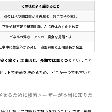
その後によく起きること
別の目地や開口部から再漏水、数年でやり直し
下地処理不足で早期剥離、ALC自体の劣化を放置
パネルの浮き・アンカー腐食を見落とす
工事中に想定外が多発し、追加費用と工期延長が発生
ず安く塞ぐ」工事ほど、長期では高くつく
ということ
がセットで寿命を決めるため、どこか一つでも甘いと
させるために検索ユーザーが本当に知りた
側が少しだけプロ寄りの視点を持つこと」です。最低