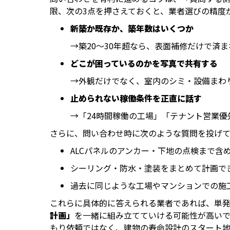
限、次の3点を押さえておくと、業者選びの精度
新築か既存か、築年数はいくつか
→築20～30年超なら、表面補修だけで済
どこが困っているのかを写真で共有する
→外観だけでなく、室内のシミ・設備まわ
止められない稼働条件を正直に話す
→「24時間稼働の工場」「テナント営業
さらに、問い合わせ時に次のような質問を投げ
ALCパネルのアンカー・下地の点検まで含
シーリング・防水・塗装をまとめて計画で
過去に同じような工場やマンションでの施
これらに具体的に答えられる業者であれば、単
計画」
を一緒に組み立てていける可能性が高いで
もり依頼ではなく、建物の寿命設計のスタート