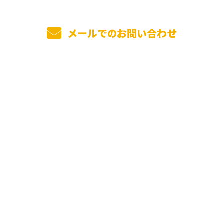
メールでのお問い合わせ
ホーム
業務案内
ALC・ECP工事とは
前田工業の強み
施工実績